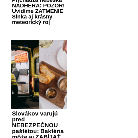
Prichádza nebeská
NÁDHERA: POZOR!
Uvidíme ZATMENIE
Slnka aj krásny
meteorický roj
Slovákov varujú
pred
NEBEZPEČNOU
paštétou: Baktéria
môže aj ZABÍJAŤ