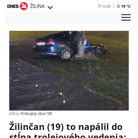
ŽILINA
ŠT 6.08
19 °C
Zdroj:
Policajný zbor SR
Žilinčan (19) to napálil do
stĺpa trolejového vedenia: