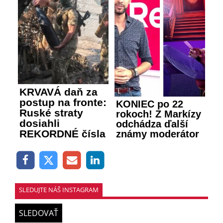
KRVAVÁ daň za
postup na fronte:
KONIEC po 22
Ruské straty
rokoch! Z Markízy
dosiahli
odchádza ďalší
REKORDNÉ čísla
známy moderátor
SLEDUJTE NÁŠ INSTAGRAM
SLEDOVAŤ