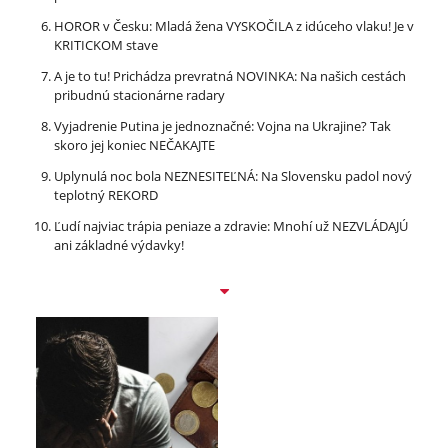
HOROR v Česku: Mladá žena VYSKOČILA z idúceho vlaku! Je v
KRITICKOM stave
A je to tu! Prichádza prevratná NOVINKA: Na našich cestách
pribudnú stacionárne radary
Vyjadrenie Putina je jednoznačné: Vojna na Ukrajine? Tak
skoro jej koniec NEČAKAJTE
Uplynulá noc bola NEZNESITEĽNÁ: Na Slovensku padol nový
teplotný REKORD
Ľudí najviac trápia peniaze a zdravie: Mnohí už NEZVLÁDAJÚ
ani základné výdavky!