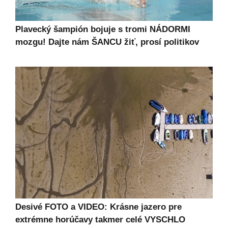
Plavecký šampión bojuje s tromi NÁDORMI
mozgu! Dajte nám ŠANCU žiť, prosí politikov
Desivé FOTO a VIDEO: Krásne jazero pre
extrémne horúčavy takmer celé VYSCHLO