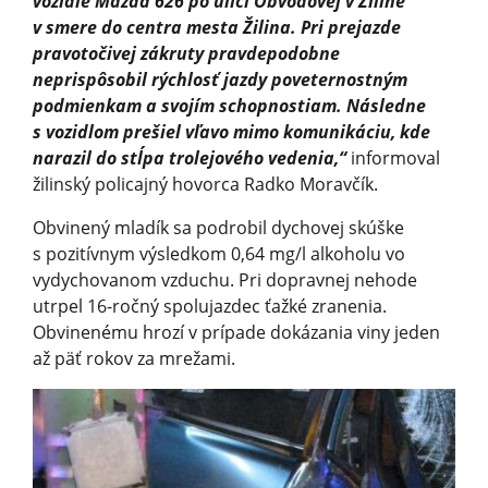
vozidle Mazda 626 po ulici Obvodovej v Žiline
v smere do centra mesta Žilina. Pri prejazde
pravotočivej zákruty pravdepodobne
neprispôsobil rýchlosť jazdy poveternostným
podmienkam a svojím schopnostiam. Následne
s vozidlom prešiel vľavo mimo komunikáciu, kde
narazil do stĺpa trolejového vedenia,“
informoval
žilinský policajný hovorca Radko Moravčík.
Obvinený mladík sa podrobil dychovej skúške
s pozitívnym výsledkom 0,64 mg/l alkoholu vo
vydychovanom vzduchu. Pri dopravnej nehode
utrpel 16-ročný spolujazdec ťažké zranenia.
Obvinenému hrozí v prípade dokázania viny jeden
až päť rokov za mrežami.