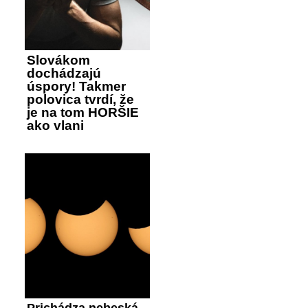
Slovákom
dochádzajú
úspory! Takmer
polovica tvrdí, že
je na tom HORŠIE
ako vlani