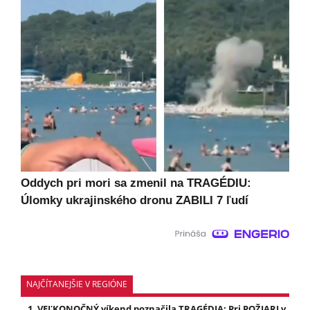
Oddych pri mori sa zmenil na TRAGÉDIU:
Úlomky ukrajinského dronu ZABILI 7 ľudí
NAJČÍTANEJŠIE V REGIÓNE
VEĽKONOČNÝ víkend poznačila TRAGÉDIA: Pri POŽIARI v