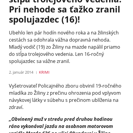
Pri nehode sa ťažko zranil
spolujazdec (16)!
Ubehlo len pár hodín nového roka a na žilinských
cestách sa odohrala vážna dopravná nehoda.
Mladý vodič (19) zo Žiliny na mazde napálil priamo
do stĺpa trolejového vedenia. Len 16-ročný
spolujazdec sa vážne zranil.
2. január 2014
KRIMI
Vyšetrovateľ Policajného zboru obvinil 19-ročného
mladíka zo Žiliny z prečinu ohrozenia pod vplyvom
návykovej látky v súbehu s prečinom ublíženia na
zdraví.
„Obvinený muž v stredu pred druhou hodinou
ráno vykonával jazdu na osobnom motorovom