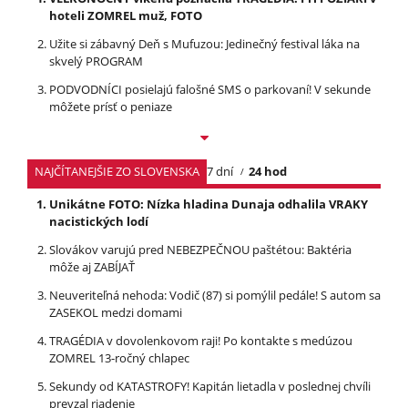
hoteli ZOMREL muž, FOTO
Užite si zábavný Deň s Mufuzou: Jedinečný festival láka na
skvelý PROGRAM
PODVODNÍCI posielajú falošné SMS o parkovaní! V sekunde
môžete prísť o peniaze
NAJČÍTANEJŠIE ZO SLOVENSKA
7 dní
24 hod
Unikátne FOTO: Nízka hladina Dunaja odhalila VRAKY
nacistických lodí
Slovákov varujú pred NEBEZPEČNOU paštétou: Baktéria
môže aj ZABÍJAŤ
Neuveriteľná nehoda: Vodič (87) si pomýlil pedále! S autom sa
ZASEKOL medzi domami
TRAGÉDIA v dovolenkovom raji! Po kontakte s medúzou
ZOMREL 13-ročný chlapec
Sekundy od KATASTROFY! Kapitán lietadla v poslednej chvíli
prevzal riadenie