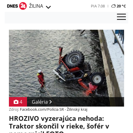
ŽILINA
PIA 7.08
20 °C
4
Galéria
Zdroj:
Facebook.com/Polícia SR - Žilinský kraj
HROZIVO vyzerajúca nehoda:
Traktor skončil v rieke, šofér v