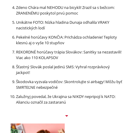
Zdeno Chára mal NEHODU na bicykli! Zrazil sa s bežcom:
ZRANENÉMU poskytol prvú pomoc
Unikátne FOTO: Nízka hladina Dunaja odhalila VRAKY
nacistických lodí
Pekelné horúčavy KONČIA: Prichádza ochladenie! Teploty
klesnú aj o vyše 10 stupňov
REKORDNÉ horúčavy trápia Slovákov: Sanitky sa nezastavili!
Viac ako 110 KOLAPSOV
Šťastný Slovák poslal jedinú SMS: Vyhral rozprávkový
jackpot!
Škodovka vyzvala vodičov: Skontrolujte si airbagy! Môžu byť
SMRTEĽNE nebezpečné
Zalužnyj povedal, že Ukrajina sa NIKDY nepripojí k NATO:
Alianciu označil za zastaranú