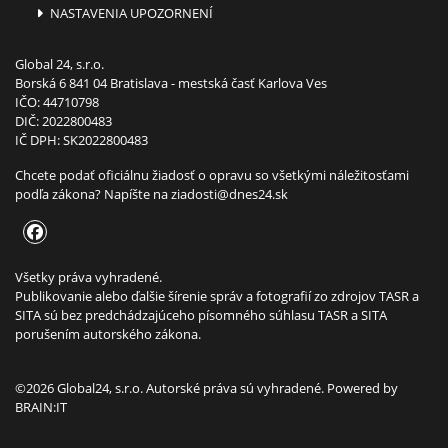
NASTAVENIA UPOZORNENÍ
Global 24, s.r.o.
Borská 6 841 04 Bratislava - mestská časť Karlova Ves
IČO: 44710798
DIČ: 2022800483
IČ DPH: SK2022800483
Chcete podať oficiálnu žiadosť o opravu so všetkými náležitosťami
podľa zákona? Napíšte na
ziadosti@dnes24.sk
Všetky práva vyhradené.
Publikovanie alebo ďalšie šírenie správ a fotografií zo zdrojov TASR a
SITA sú bez predchádzajúceho písomného súhlasu TASR a SITA
porušením autorského zákona.
©2026 Global24, s.r.o. Autorské práva sú vyhradené. Powered by
BRAIN:IT