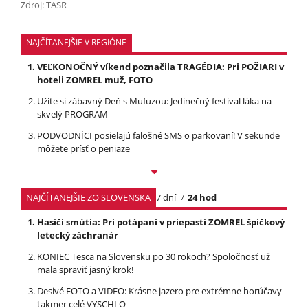
Zdroj: TASR
NAJČÍTANEJŠIE V REGIÓNE
VEĽKONOČNÝ víkend poznačila TRAGÉDIA: Pri POŽIARI v
hoteli ZOMREL muž, FOTO
Užite si zábavný Deň s Mufuzou: Jedinečný festival láka na
skvelý PROGRAM
PODVODNÍCI posielajú falošné SMS o parkovaní! V sekunde
môžete prísť o peniaze
NAJČÍTANEJŠIE ZO SLOVENSKA
7 dní
24 hod
Hasiči smútia: Pri potápaní v priepasti ZOMREL špičkový
letecký záchranár
KONIEC Tesca na Slovensku po 30 rokoch? Spoločnosť už
mala spraviť jasný krok!
Desivé FOTO a VIDEO: Krásne jazero pre extrémne horúčavy
takmer celé VYSCHLO