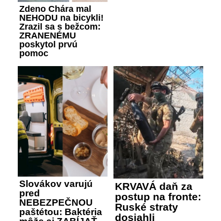
Zdeno Chára mal
NEHODU na bicykli!
Zrazil sa s bežcom:
ZRANENÉMU
poskytol prvú
pomoc
Slovákov varujú
KRVAVÁ daň za
pred
postup na fronte:
NEBEZPEČNOU
Ruské straty
paštétou: Baktéria
dosiahli