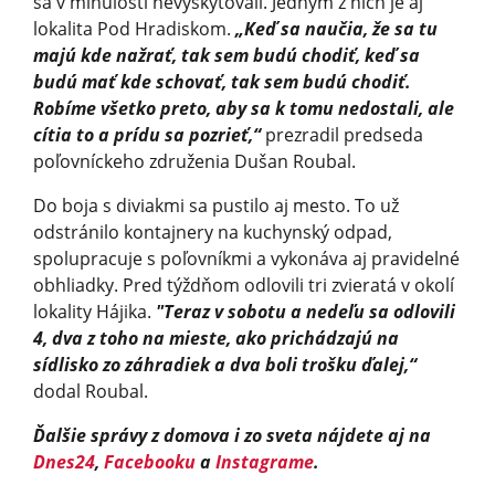
sa v minulosti nevyskytovali. Jedným z nich je aj
lokalita Pod Hradiskom.
„Keď sa naučia, že sa tu
majú kde nažrať, tak sem budú chodiť, keď sa
budú mať kde schovať, tak sem budú chodiť.
Robíme všetko preto, aby sa k tomu nedostali, ale
cítia to a prídu sa pozrieť,“
prezradil predseda
poľovníckeho združenia Dušan Roubal.
Do boja s diviakmi sa pustilo aj mesto. To už
odstránilo kontajnery na kuchynský odpad,
spolupracuje s poľovníkmi a vykonáva aj pravidelné
obhliadky. Pred týždňom odlovili tri zvieratá v okolí
lokality Hájika.
"Teraz v sobotu a nedeľu sa odlovili
4, dva z toho na mieste, ako prichádzajú na
sídlisko zo záhradiek a dva boli trošku ďalej,“
dodal Roubal.
Ďalšie správy z domova i zo sveta nájdete aj na
Dnes24
,
Facebooku
a
Instagrame
.