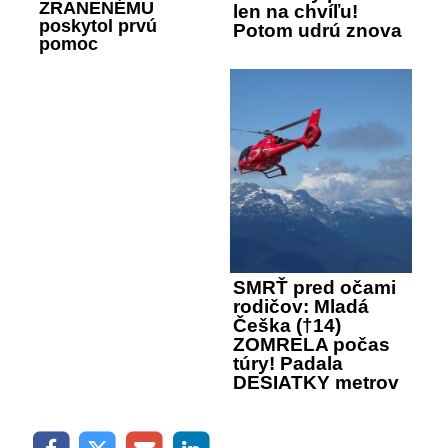
ZRANENÉMU
len na chvíľu!
poskytol prvú
Potom udrú znova
pomoc
SMRŤ pred očami
rodičov: Mladá
Češka (†14)
ZOMRELA počas
túry! Padala
DESIATKY metrov