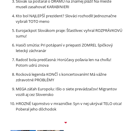
Slovák sa postaral o DRÁMU na známej pláži! Na mieste
museli zasahovať KARABINIERI
Kto bol NAJLEPŠÍ prezident? Slováci rozhodli! Jednoznačne
vybrali TOTO meno
Eurojackpot Slovákom praje: Šťastlivec vyhral ROZPRÁVKOVÚ
sumu!
Hasiči smútia: Pri potápaní v priepasti ZOMREL špičkový
letecký záchranár
Radosť bola predčasná: Horúčavy poľavia len na chvíľu!
Potom udrú znova
Rocková legenda KONČÍ s koncertovaním! Má vážne
zdravotné PROBLÉMY
MEGA záťah Europolu: Išlo o siete prevádzačov! Migrantov
vozili aj cez Slovensko
HROZNÉ tajomstvo v mrazničke: Syn v nej ukrýval TELO otca!
Poberal jeho dôchodok