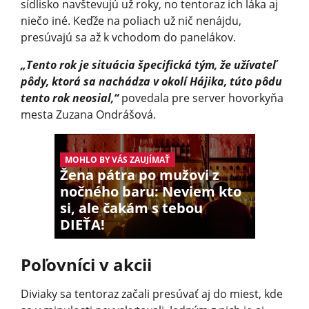
sídlisko navštevujú už roky, no tentoraz ich láka aj
niečo iné. Keďže na poliach už nič nenájdu,
presúvajú sa až k vchodom do panelákov.
„Tento rok je situácia špecifická tým, že užívateľ
pôdy, ktorá sa nachádza v okolí Hájika, túto pôdu
tento rok neosial,“
povedala pre server hovorkyňa
mesta Zuzana Ondrášová.
MOHLO BY VÁS ZAUJÍMAŤ
Žena pátra po mužovi z
nočného baru: Neviem kto
si, ale čakám s tebou
DIEŤA!
Poľovníci v akcii
Diviaky sa tentoraz začali presúvať aj do miest, kde