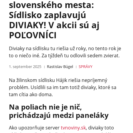
slovenského mesta:
Sídlisko zaplavujú
DIVIAKY! V akcii sú aj
POĽOVNÍCI
Diviaky na sídlisku tu riešia už roky, no tento rok je
to o niečo iné. Za týždeň tu odlovili sedem zvierat.
1. september 2025
Rastislav Búgel
SPRÁVY
Na žilinskom sídlisku Hájik riešia nepríjemný
problém. Usídlili sa im tam totiž diviaky, ktoré sa
tam cítia ako doma.
Na poliach nie je nič,
prichádzajú medzi paneláky
Ako upozorňuje server
tvnoviny.sk
, diviaky toto