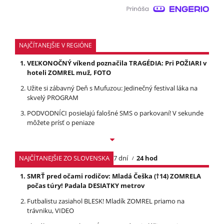
NAJČÍTANEJŠIE V REGIÓNE
VEĽKONOČNÝ víkend poznačila TRAGÉDIA: Pri POŽIARI v
hoteli ZOMREL muž, FOTO
Užite si zábavný Deň s Mufuzou: Jedinečný festival láka na
skvelý PROGRAM
PODVODNÍCI posielajú falošné SMS o parkovaní! V sekunde
môžete prísť o peniaze
NAJČÍTANEJŠIE ZO SLOVENSKA
7 dní
24 hod
SMRŤ pred očami rodičov: Mladá Češka (†14) ZOMRELA
počas túry! Padala DESIATKY metrov
Futbalistu zasiahol BLESK! Mladík ZOMREL priamo na
trávniku, VIDEO