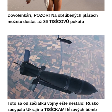
Dovolenkári, POZOR! Na obľúbených plážach
môžete dostať až 36-TISÍCOVÚ pokutu
Toto sa od začiatku vojny ešte nestalo! Rusko
zasypalo Ukrajinu TISÍCKAMI kĺzavých bômb