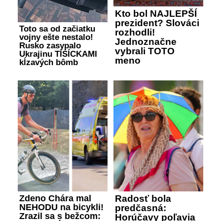
Kto bol NAJLEPŠÍ
prezident? Slováci
Toto sa od začiatku
rozhodli!
vojny ešte nestalo!
Jednoznačne
Rusko zasypalo
vybrali TOTO
Ukrajinu TISÍCKAMI
meno
kĺzavých bômb
Zdeno Chára mal
Radosť bola
NEHODU na bicykli!
predčasná:
Zrazil sa s bežcom:
Horúčavy poľavia