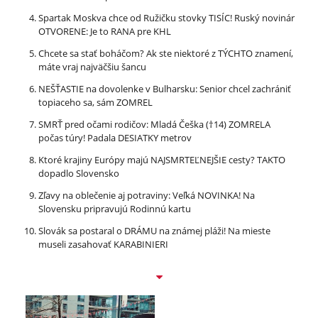
Spartak Moskva chce od Ružičku stovky TISÍC! Ruský novinár
OTVORENE: Je to RANA pre KHL
Chcete sa stať boháčom? Ak ste niektoré z TÝCHTO znamení,
máte vraj najväčšiu šancu
NEŠŤASTIE na dovolenke v Bulharsku: Senior chcel zachrániť
topiaceho sa, sám ZOMREL
SMRŤ pred očami rodičov: Mladá Češka (†14) ZOMRELA
počas túry! Padala DESIATKY metrov
Ktoré krajiny Európy majú NAJSMRTEĽNEJŠIE cesty? TAKTO
dopadlo Slovensko
Zľavy na oblečenie aj potraviny: Veľká NOVINKA! Na
Slovensku pripravujú Rodinnú kartu
Slovák sa postaral o DRÁMU na známej pláži! Na mieste
museli zasahovať KARABINIERI