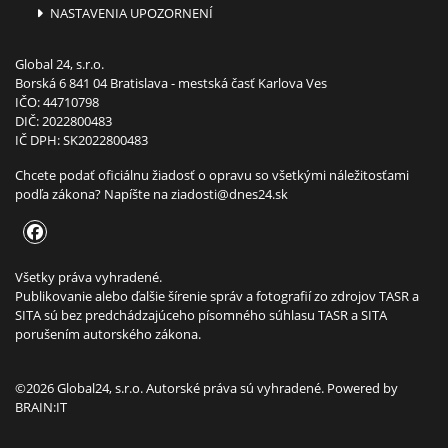
NASTAVENIA UPOZORNENÍ
Global 24, s.r.o.
Borská 6 841 04 Bratislava - mestská časť Karlova Ves
IČO: 44710798
DIČ: 2022800483
IČ DPH: SK2022800483
Chcete podať oficiálnu žiadosť o opravu so všetkými náležitosťami
podľa zákona? Napíšte na
ziadosti@dnes24.sk
Všetky práva vyhradené.
Publikovanie alebo ďalšie šírenie správ a fotografií zo zdrojov TASR a
SITA sú bez predchádzajúceho písomného súhlasu TASR a SITA
porušením autorského zákona.
©2026 Global24, s.r.o. Autorské práva sú vyhradené. Powered by
BRAIN:IT