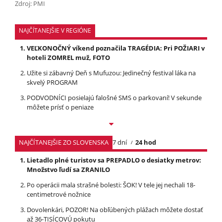
Zdroj: PMI
NAJČÍTANEJŠIE V REGIÓNE
VEĽKONOČNÝ víkend poznačila TRAGÉDIA: Pri POŽIARI v
hoteli ZOMREL muž, FOTO
Užite si zábavný Deň s Mufuzou: Jedinečný festival láka na
skvelý PROGRAM
PODVODNÍCI posielajú falošné SMS o parkovaní! V sekunde
môžete prísť o peniaze
NAJČÍTANEJŠIE ZO SLOVENSKA
7 dní
24 hod
Lietadlo plné turistov sa PREPADLO o desiatky metrov:
Množstvo ľudí sa ZRANILO
Po operácii mala strašné bolesti: ŠOK! V tele jej nechali 18-
centimetrové nožnice
Dovolenkári, POZOR! Na obľúbených plážach môžete dostať
až 36-TISÍCOVÚ pokutu