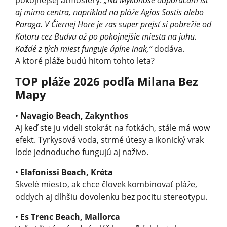
aj mimo centra, napríklad na pláže Agios Sostis alebo
Paraga. V Čiernej Hore je zas super prejsť si pobrežie od
Kotoru cez Budvu až po pokojnejšie miesta na juhu.
Každé z tých miest funguje úplne inak,“
dodáva.
A ktoré pláže budú hitom tohto leta?
TOP pláže 2026 podľa Milana Bez
Mapy
•
Navagio Beach, Zakynthos
Aj keď ste ju videli stokrát na fotkách, stále má wow
efekt. Tyrkysová voda, strmé útesy a ikonický vrak
lode jednoducho fungujú aj naživo.
•
Elafonissi Beach, Kréta
Skvelé miesto, ak chce človek kombinovať pláže,
oddych aj dlhšiu dovolenku bez pocitu stereotypu.
•
Es Trenc Beach, Mallorca