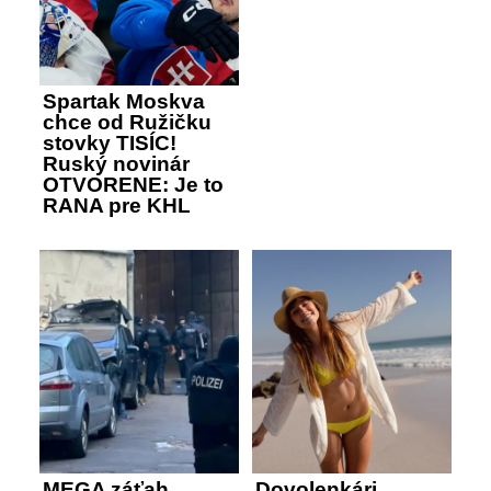
Spartak Moskva
chce od Ružičku
stovky TISÍC!
Ruský novinár
OTVORENE: Je to
RANA pre KHL
MEGA záťah
Dovolenkári,