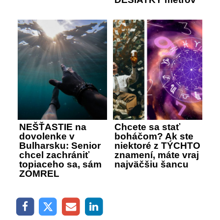
NEŠŤASTIE na
Chcete sa stať
dovolenke v
boháčom? Ak ste
Bulharsku: Senior
niektoré z TÝCHTO
chcel zachrániť
znamení, máte vraj
topiaceho sa, sám
najväčšiu šancu
ZOMREL