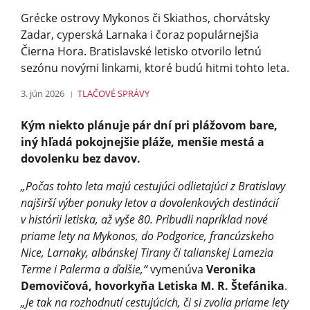
Grécke ostrovy Mykonos či Skiathos, chorvátsky
Zadar, cyperská Larnaka i čoraz populárnejšia
Čierna Hora. Bratislavské letisko otvorilo letnú
sezónu novými linkami, ktoré budú hitmi tohto leta.
3. jún 2026
TLAČOVÉ SPRÁVY
Kým niekto plánuje pár dní pri plážovom bare,
iný hľadá pokojnejšie pláže, menšie mestá a
dovolenku bez davov.
„Počas tohto leta majú cestujúci odlietajúci z Bratislavy
najširší výber ponuky letov a dovolenkových destinácií
v histórii letiska, až vyše 80. Pribudli napríklad nové
priame lety na Mykonos, do Podgorice, francúzskeho
Nice, Larnaky, albánskej Tirany či talianskej Lamezia
Terme i Palerma a ďalšie,“
vymenúva
Veronika
Demovičová, hovorkyňa Letiska M. R. Štefánika
.
„Je tak na rozhodnutí cestujúcich, či si zvolia priame lety