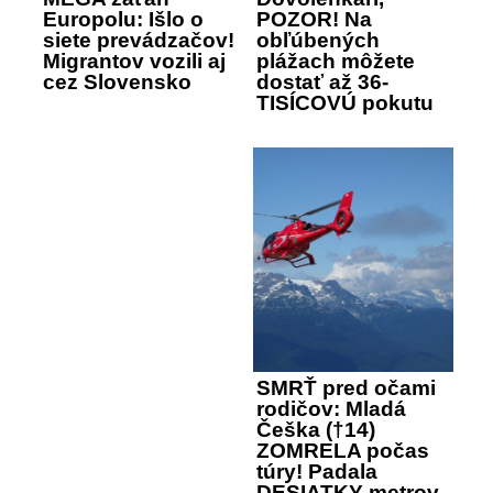
Europolu: Išlo o
POZOR! Na
siete prevádzačov!
obľúbených
Migrantov vozili aj
plážach môžete
cez Slovensko
dostať až 36-
TISÍCOVÚ pokutu
SMRŤ pred očami
rodičov: Mladá
Češka (†14)
ZOMRELA počas
túry! Padala
DESIATKY metrov