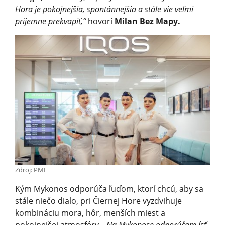
Hora je pokojnejšia, spontánnejšia a stále vie veľmi
príjemne prekvapiť,“
hovorí
Milan Bez Mapy.
Zdroj: PMI
Kým Mykonos odporúča ľuďom, ktorí chcú, aby sa
stále niečo dialo, pri Čiernej Hore vyzdvihuje
kombináciu mora, hôr, menších miest a
pokojnejšej atmosféry.
„Na Mykonose odporúčam ísť