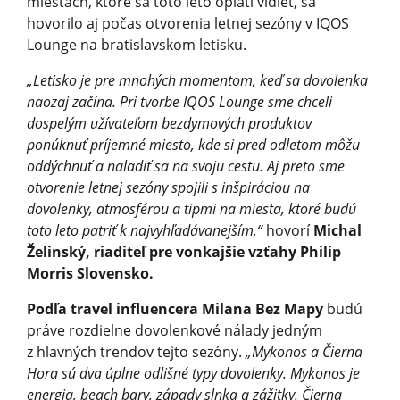
miestach, ktoré sa toto leto oplatí vidieť, sa
hovorilo aj počas otvorenia letnej sezóny v IQOS
Lounge na bratislavskom letisku.
„Letisko je pre mnohých momentom, keď sa dovolenka
naozaj začína. Pri tvorbe IQOS Lounge sme chceli
dospelým užívateľom bezdymových produktov
ponúknuť príjemné miesto, kde si pred odletom môžu
oddýchnuť a naladiť sa na svoju cestu. Aj preto sme
otvorenie letnej sezóny spojili s inšpiráciou na
dovolenky, atmosférou a tipmi na miesta, ktoré budú
toto leto patriť k najvyhľadáva­nejším,“
hovorí
Michal
Želinský, riaditeľ pre vonkajšie vzťahy Philip
Morris Slovensko.
Podľa travel influencera Milana Bez Mapy
budú
práve rozdielne dovolenkové nálady jedným
z hlavných trendov tejto sezóny.
„Mykonos a Čierna
Hora sú dva úplne odlišné typy dovolenky. Mykonos je
energia, beach bary, západy slnka a zážitky. Čierna